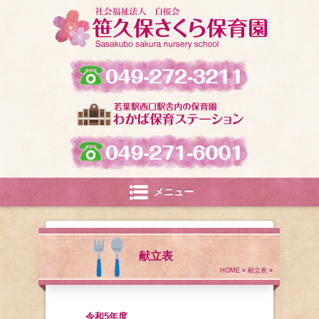
メニュー
献立表
HOME
»
献立表
»
令和5年度