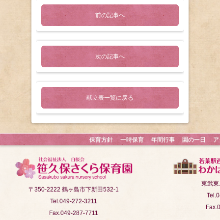
前の記事へ
次の記事へ
献立表一覧に戻る
保育方針
一時保育
年間行事
園の一日
ア
東武東
〒350-2222 鶴ヶ島市下新田532-1
Tel.
Tel.049-272-3211
Fax.
Fax.049-287-7711