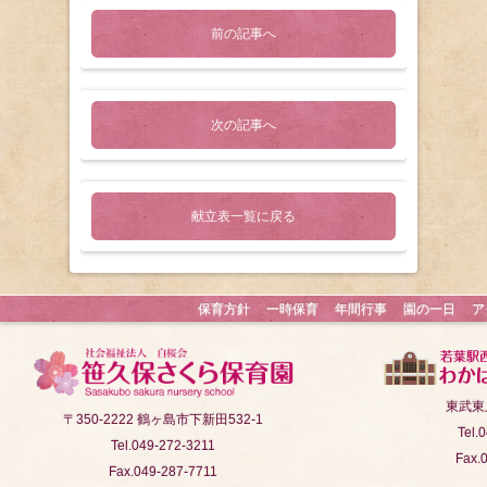
前の記事へ
次の記事へ
献立表一覧に戻る
保育方針
一時保育
年間行事
園の一日
ア
東武東
〒350-2222 鶴ヶ島市下新田532-1
Tel.
Tel.049-272-3211
Fax.
Fax.049-287-7711