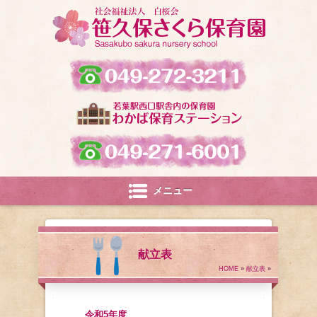
メニュー
献立表
HOME
»
献立表
»
令和5年度