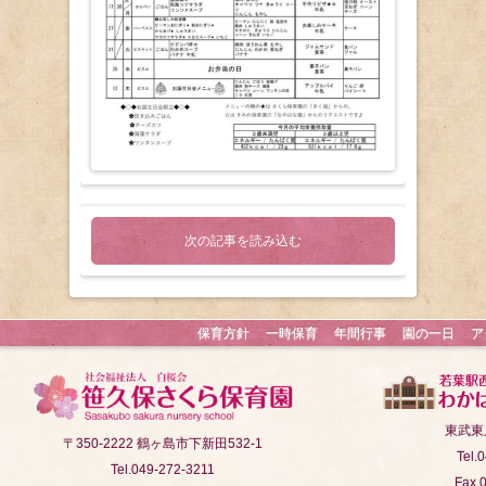
次の記事を読み込む
保育方針
一時保育
年間行事
園の一日
ア
東武東
〒350-2222 鶴ヶ島市下新田532-1
Tel.
Tel.049-272-3211
Fax.