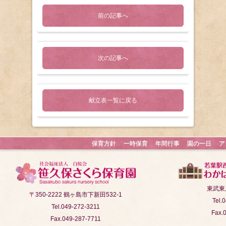
前の記事へ
次の記事へ
献立表一覧に戻る
保育方針
一時保育
年間行事
園の一日
ア
東武東
〒350-2222 鶴ヶ島市下新田532-1
Tel.
Tel.049-272-3211
Fax.
Fax.049-287-7711