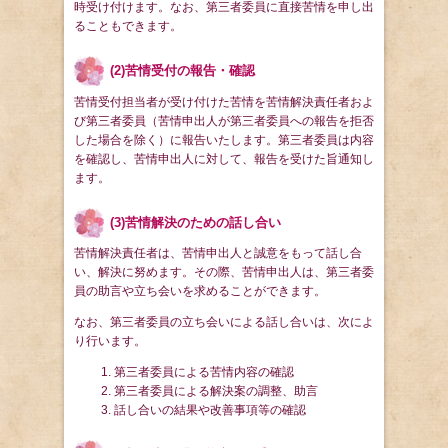
時受け付けます。なお、第三者委員に直接苦情を申し出
ることもできます。
(2)苦情受付の報告・確認
苦情受付担当者が受け付けた苦情を苦情解決責任者およ
び第三者委員（苦情申出人が第三者委員への報告を拒否
した場合を除く）に報告いたします。第三者委員は内容
を確認し、苦情申出人に対して、報告を受けた旨通知し
ます。
(3)苦情解決のための話し合い
苦情解決責任者は、苦情申出人と誠意をもって話し合
い、解決に努めます。その際、苦情申出人は、第三者委
員の助言や立ち会いを求めることができます。
なお、第三者委員の立ち会いによる話し合いは、次によ
り行います。
第三者委員による苦情内容の確認
第三者委員による解決案の調整、助言
話し合いの結果や改善事項等の確認