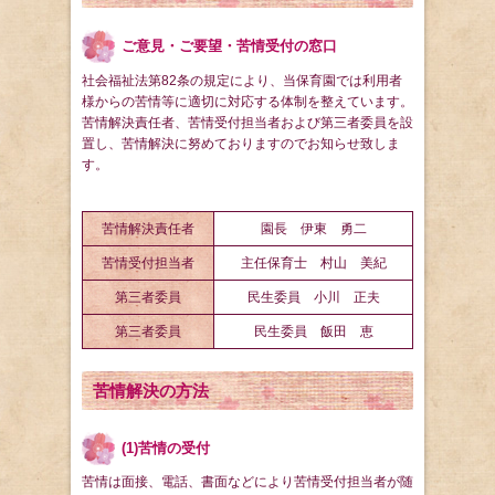
ご意見・ご要望・苦情受付の窓口
社会福祉法第82条の規定により、当保育園では利用者
様からの苦情等に適切に対応する体制を整えています。
苦情解決責任者、苦情受付担当者および第三者委員を設
置し、苦情解決に努めておりますのでお知らせ致しま
す。
苦情解決責任者
園長 伊東 勇二
苦情受付担当者
主任保育士 村山 美紀
第三者委員
民生委員 小川 正夫
第三者委員
民生委員 飯田 恵
苦情解決の方法
(1)苦情の受付
苦情は面接、電話、書面などにより苦情受付担当者が随