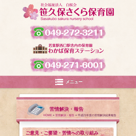
メニュー
苦情解決・報告
HOME
»
苦情解決・報告
» 平成21年度の苦情解決結果報告
ご意見・ご要望・苦情への取り組み