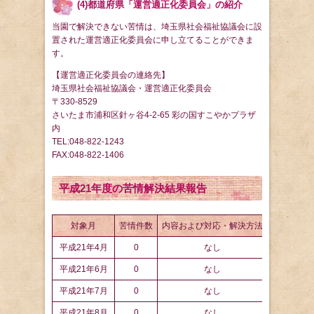
(4)都道府県「運営適正化委員会」の紹介
当園で解決できない苦情は、埼玉県社会福祉協議会に設
置された運営適正化委員会に申し立てることができま
す。
【運営適正化委員会の連絡先】
埼玉県社会福祉協議会・運営適正化委員会
〒330-8529
さいたま市浦和区針ヶ谷4-2-65 彩の国すこやかプラザ
内
TEL:048-822-1243
FAX:048-822-1406
平成21年度の苦情解決結果報告
対象月
苦情件数
内容および対応・解決方法
平成21年4月
0
なし
平成21年6月
0
なし
平成21年7月
0
なし
平成21年8月
0
なし