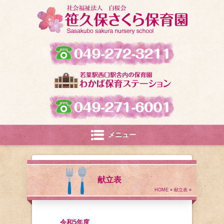
メニュー
献立表
HOME
»
献立表
»
令和5年度