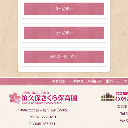
前の記事へ
次の記事へ
献立表一覧に戻る
保育方針
一時保育
年間行事
園の一日
ア
東武東
〒350-2222 鶴ヶ島市下新田532-1
Tel.
Tel.049-272-3211
Fax.
Fax.049-287-7711