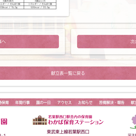
事へ
次
献立表一覧に戻る
時保育
年間行事
園の一日
アクセス
お知らせ
苦情解決・報告
献
東武東上線若葉駅西口
-1
〒3