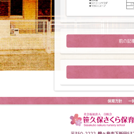
前の記
保育方針
一
〒350-2222 鶴ヶ島市下新田532