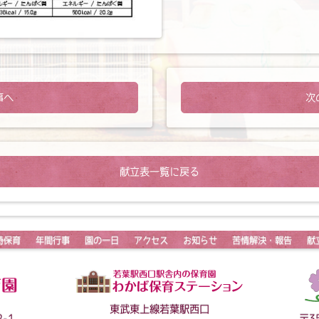
事へ
次
献立表一覧に戻る
時保育
年間行事
園の一日
アクセス
お知らせ
苦情解決・報告
献
東武東上線若葉駅西口
-1
〒3