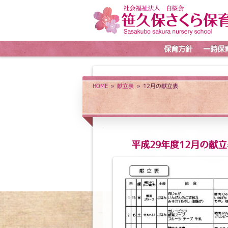
保育方針
一時保
HOME
»
献立表
» 12月の献立表
平成29年度12月の献