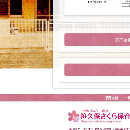
前の記
保育方針
一
〒350-2222 鶴ヶ島市下新田532