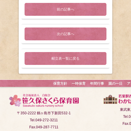
前の記事へ
次の記事へ
献立表一覧に戻る
保育方針
一時保育
年間行事
園の一日
ア
東武東
〒350-2222 鶴ヶ島市下新田532-1
Tel.
Tel.049-272-3211
Fax.
Fax.049-287-7711